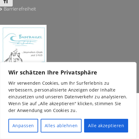
Schrift vergrößern
Barrierefreiheit
Wir schätzen Ihre Privatsphäre
Wir verwenden Cookies, um Ihr Surferlebnis zu
verbessern, personalisierte Anzeigen oder Inhalte
einzusetzen und unseren Datenverkehr zu analysieren.
Wenn Sie auf „Alle akzeptieren" klicken, stimmen Sie
Copyright © 2026 BADEHAISEL e.V. - Kleine Bühne, Große
der Anwendung von Cookies zu.
Kunst |
Anpassen
Alles ablehnen
Alle akzeptieren