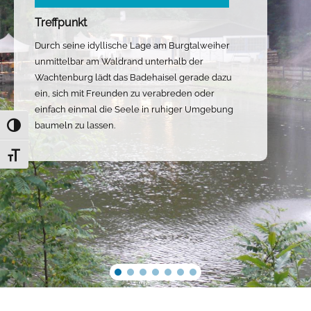
Treffpunkt
Durch seine idyllische Lage am Burgtalweiher
unmittelbar am Waldrand unterhalb der
Wachtenburg lädt das Badehaisel gerade dazu
ein, sich mit Freunden zu verabreden oder
einfach einmal die Seele in ruhiger Umgebung
baumeln zu lassen.
Umschalten auf hohe Kontraste
Schrift vergrößern