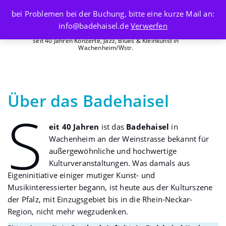
Skip
bei Problemen bei der Buchung, bitte eine kurze Mail an:
to
info@badehaisel.de
Verwerfen
content
seit 40 Jahren Konzerte, Jazz, Blues & Kleinkunst in
Wachenheim/Wstr.
Über das Badehaisel
S
eit 40 Jahren
ist das
Badehaisel
in
Wachenheim an der Weinstrasse bekannt für
außergewöhnliche und hochwertige
Kulturveranstaltungen. Was damals aus
Eigeninitiative einiger mutiger Kunst- und
Musikinteressierter begann, ist heute aus der Kulturszene
der Pfalz, mit Einzugsgebiet bis in die Rhein-Neckar-
Region, nicht mehr wegzudenken.