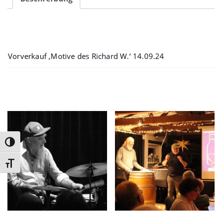
Menge
Beschreibung
Vorverkauf ‚Motive des Richard W.‘ 14.09.24
Ähnliche Produkte
Umschalten auf hohe Kontraste
Schrift vergrößern