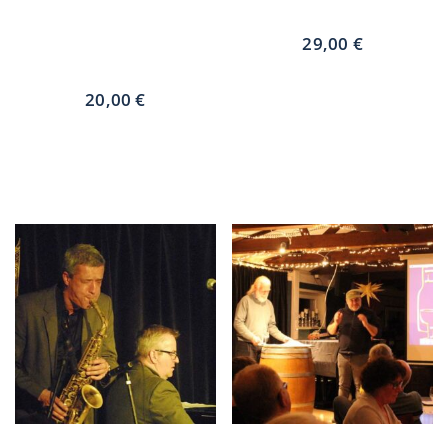
Ditzner – Berlin – Die
CCV 2026 Sa. 24.1.26
Sinfonie der
29,00
€
Großstadt 20.2.26
In den Warenkorb
20,00
€
In den Warenkorb