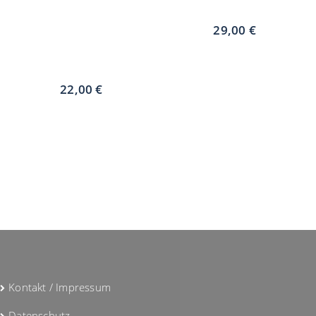
Vorverkauf
CCV 1.2.25
Weihnachtskonzert
29,00
€
Burger Klewitz
21.12.24
In den Warenkorb
22,00
€
Weiterlesen
Kontakt / Impressum
Datenschutz