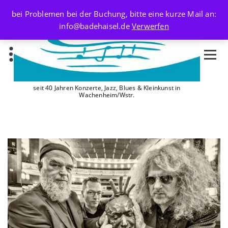
Skip
bei Problemen bei der Buchung, bitte eine kurze Mail an:
to
info@badehaisel.de
Verwerfen
content
seit 40 Jahren Konzerte, Jazz, Blues & Kleinkunst in
Wachenheim/Wstr.