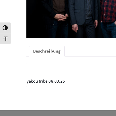
Umschalten auf hohe Kontraste
Schrift vergrößern
Beschreibung
Beschreibung
yakou tribe 08.03.25