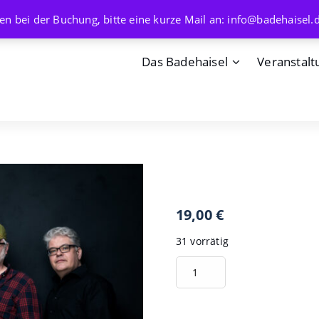
en bei der Buchung, bitte eine kurze Mail an: info@badehaisel.
Das Badehaisel
Veranstalt
yakou tribe 08.0
19,00
€
31 vorrätig
yakou
In den Ware
tribe
08.03.25
Menge