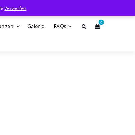
info@badehaisel.de
de
Verwerfen
0
ungen:
Galerie
FAQs
3.25
Alternative:
nkorb