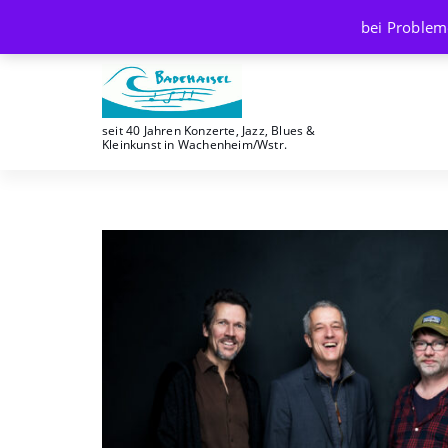
Skip
bei Problem
to
content
seit 40 Jahren Konzerte, Jazz, Blues &
Kleinkunst in Wachenheim/Wstr.