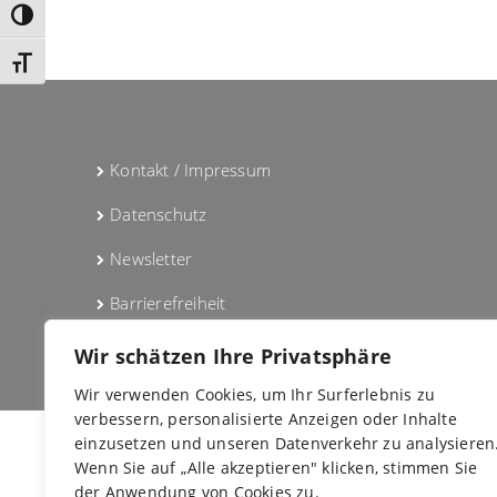
Umschalten auf hohe Kontraste
Schrift vergrößern
Kontakt / Impressum
Datenschutz
Newsletter
Barrierefreiheit
Wir schätzen Ihre Privatsphäre
Wir verwenden Cookies, um Ihr Surferlebnis zu
verbessern, personalisierte Anzeigen oder Inhalte
einzusetzen und unseren Datenverkehr zu analysieren
C
Wenn Sie auf „Alle akzeptieren" klicken, stimmen Sie
der Anwendung von Cookies zu.