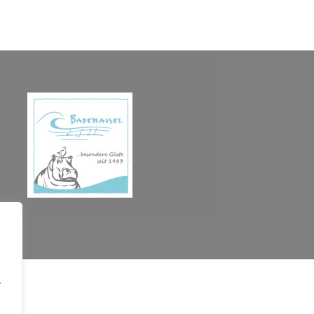
.
opyright © 2026 BADEHAISEL e.V. - Kleine Bühne, Große Kunst