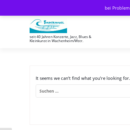
Skip
bei Problem
to
content
seit 40 Jahren Konzerte, Jazz, Blues &
Kleinkunst in Wachenheim/Wstr.
It seems we can’t find what you’re looking for
Suchen
nach: