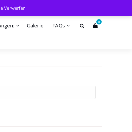
info@badehaisel.de
de
Verwerfen
0
ungen:
Galerie
FAQs