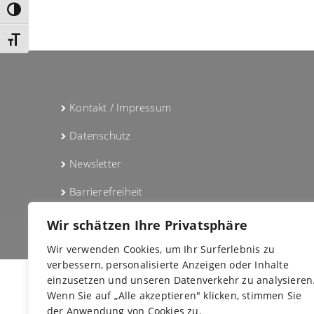
Umschalten auf hohe Kontraste
Schrift vergrößern
Kontakt / Impressum
Datenschutz
Newsletter
Barrierefreiheit
Wir schätzen Ihre Privatsphäre
Wir verwenden Cookies, um Ihr Surferlebnis zu
verbessern, personalisierte Anzeigen oder Inhalte
einzusetzen und unseren Datenverkehr zu analysieren
C
Wenn Sie auf „Alle akzeptieren" klicken, stimmen Sie
der Anwendung von Cookies zu.