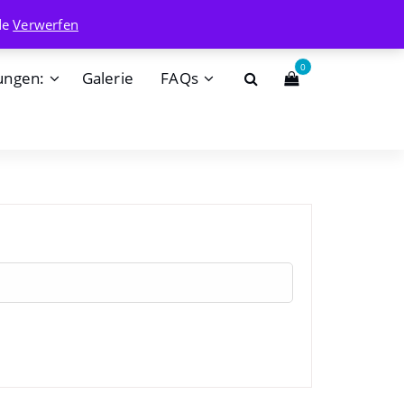
info@badehaisel.de
de
Verwerfen
0
ungen:
Galerie
FAQs