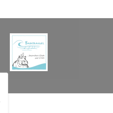
.
opyright © 2026 BADEHAISEL e.V. - Kleine Bühne, Große Kunst