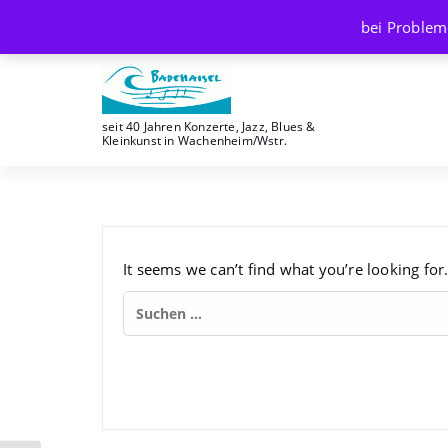
Skip
bei Problem
to
content
seit 40 Jahren Konzerte, Jazz, Blues &
Kleinkunst in Wachenheim/Wstr.
It seems we can’t find what you’re looking for
Suchen
nach: