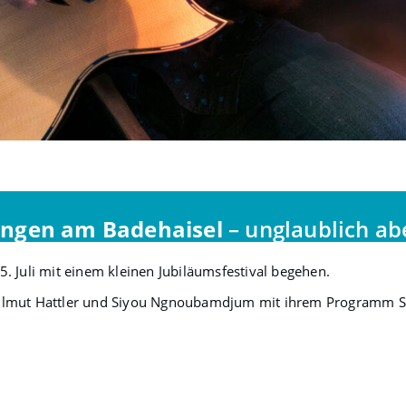
ungen am Badehaisel
– unglaublich ab
. Juli mit einem kleinen Jubiläumsfestival begehen.
llmut Hattler und Siyou Ngnoubamdjum mit ihrem Programm Si