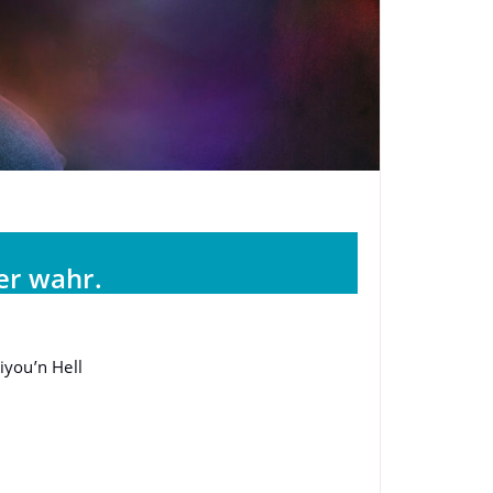
er wahr.
you’n Hell