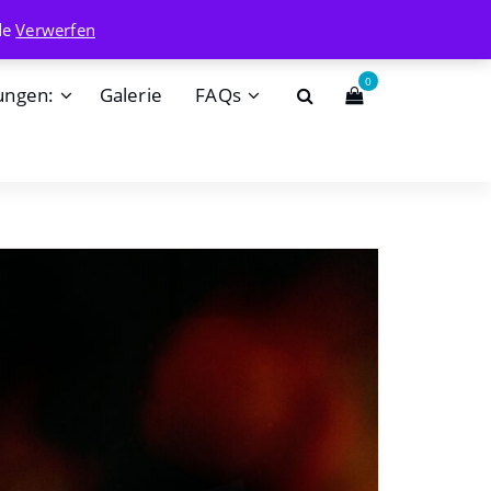
info@badehaisel.de
de
Verwerfen
0
ungen:
Galerie
FAQs