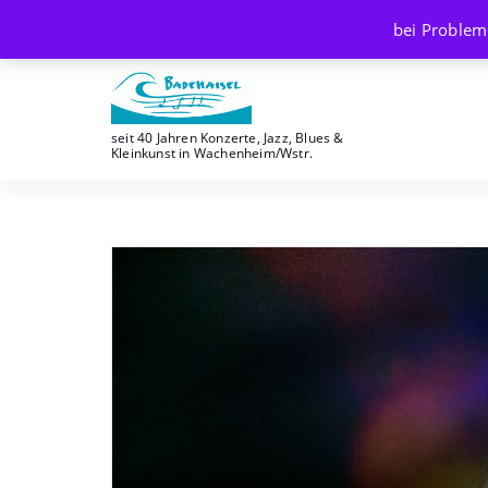
Skip
bei Problem
to
content
seit 40 Jahren Konzerte, Jazz, Blues &
Kleinkunst in Wachenheim/Wstr.