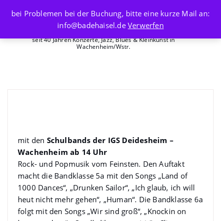
Skip
bei Problemen bei der Buchung, bitte eine kurze Mail an:
to
info@badehaisel.de
Verwerfen
content
seit 40 Jahren Konzerte, Jazz, Blues & Kleinkunst in
Wachenheim/Wstr.
BADEHAISEL OPEN AIR 2024
mit den
Schulbands der IGS Deidesheim –
Wachenheim ab 14 Uhr
Rock- und Popmusik vom Feinsten. Den Auftakt
macht die Bandklasse 5a mit den Songs „Land of
1000 Dances“, „Drunken Sailor“, „Ich glaub, ich will
heut nicht mehr gehen“, „Human“. Die Bandklasse 6a
folgt mit den Songs „Wir sind groß“, „Knockin on