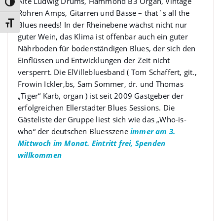
Alte Ludwig Drums, Hammond B3 Organ, Vintage
Umschalten auf hohe Kontraste
Röhren Amps, Gitarren und Bässe – that`s all the
Schrift vergrößern
Blues needs! In der Rheinebene wächst nicht nur
guter Wein, das Klima ist offenbar auch ein guter
Nährboden für bodenständigen Blues, der sich den
Einflüssen und Entwicklungen der Zeit nicht
versperrt. Die ElVillebluesband ( Tom Schaffert, git.,
Frowin Ickler,bs, Sam Sommer, dr. und Thomas
„Tiger“ Karb, organ ) ist seit 2009 Gastgeber der
erfolgreichen Ellerstadter Blues Sessions. Die
Gästeliste der Gruppe liest sich wie das „Who-is-
who“ der deutschen Bluesszene
immer am 3.
Mittwoch im Monat. Eintritt frei, Spenden
willkommen
Gefällt mir: