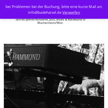
Skip
bei Problemen bei der Buchung, bitte eine kurze Mail an:
to
info@badehaisel.de
Verwerfen
content
seit 40 Jahren Konzerte, Jazz, Blues & Kleinkunst in
Wachenheim/Wstr.