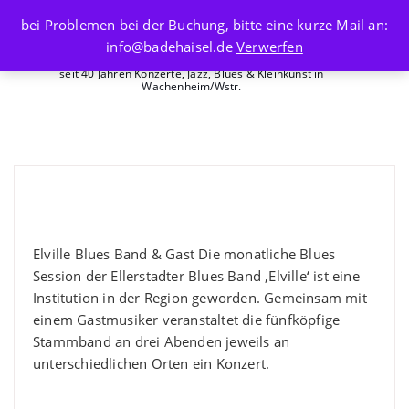
Skip
bei Problemen bei der Buchung, bitte eine kurze Mail an:
to
info@badehaisel.de
Verwerfen
content
seit 40 Jahren Konzerte, Jazz, Blues & Kleinkunst in
Wachenheim/Wstr.
Blues Session mit ElVille
Bluesband & Kosho
Elville Blues Band & Gast Die monatliche Blues
Session der Ellerstadter Blues Band ‚Elville‘ ist eine
Institution in der Region geworden. Gemeinsam mit
einem Gastmusiker veranstaltet die fünfköpfige
Stammband an drei Abenden jeweils an
unterschiedlichen Orten ein Konzert.
ElVille Bluesband