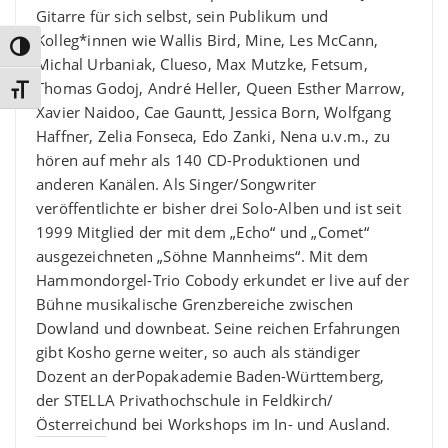
Gitarre für sich selbst, sein Publikum und
Kolleg*innen wie Wallis Bird, Mine, Les McCann,
Umschalten auf hohe Kontraste
Michal Urbaniak, Clueso, Max Mutzke, Fetsum,
Thomas Godoj, André Heller, Queen Esther Marrow,
Schrift vergrößern
Xavier Naidoo, Cae Gauntt, Jessica Born, Wolfgang
Haffner, Zelia Fonseca, Edo Zanki, Nena u.v.m., zu
hören auf mehr als 140 CD-Produktionen und
anderen Kanälen. Als Singer/Songwriter
veröffentlichte er bisher drei Solo-Alben und ist seit
1999 Mitglied der mit dem „Echo“ und „Comet“
ausgezeichneten „Söhne Mannheims“. Mit dem
Hammondorgel-Trio Cobody erkundet er live auf der
Bühne musikalische Grenzbereiche zwischen
Dowland und downbeat. Seine reichen Erfahrungen
gibt Kosho gerne weiter, so auch als ständiger
Dozent an derPopakademie Baden-Württemberg,
der STELLA Privathochschule in Feldkirch/
Österreichund bei Workshops im In- und Ausland.