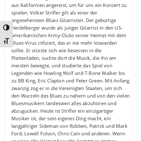
aus Kalifornien angereist, um für uns ein Konzert zu
spielen. Volker Strifler gilt als einer der
angesehensten Blues Gitarristen. Der gebürtige
Heidelberger wurde als junger Gitarrist in den US-
Umschalten auf hohe Kontraste
amerikanischen Army-Clubs seiner Heimat mit dem
Schrift vergrößern
Blues-Virus infiziert, das er nie mehr loswerden
sollte. Er stürzte sich wie besessen in die
Plattenläden, suchte dort die Musik, die ihn am
meisten bewegte, und studierte das Spiel von
Legenden wie Howling Wolf und T-Bone Walker bis
zu BB King, Eric Clapton und Peter Green. Mit Anfang
zwanzig zog er in die Vereinigten Staaten, um sich
den Wurzeln des Blues zu nähern und von den vielen
Bluesmusikern landesweit alles abzuhören und
abzugucken. Heute ist Strifler ein einzigartiger
Musiker ist, der sein eigenes Ding macht, ein
langjähriger Sideman von Robben, Patrick und Mark
Ford, Lowell Fulson, Chris Cain und anderen. Wenn
er seine alte Heimat besucht, kommt es immer