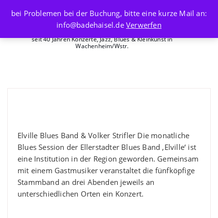
Skip
bei Problemen bei der Buchung, bitte eine kurze Mail an:
to
info@badehaisel.de
Verwerfen
content
seit 40 Jahren Konzerte, Jazz, Blues & Kleinkunst in
Wachenheim/Wstr.
Blues Session mit ElVille
Bluesband & Volker Strifler
Elville Blues Band & Volker Strifler Die monatliche
Blues Session der Ellerstadter Blues Band ‚Elville‘ ist
eine Institution in der Region geworden. Gemeinsam
mit einem Gastmusiker veranstaltet die fünfköpfige
Stammband an drei Abenden jeweils an
unterschiedlichen Orten ein Konzert.
ElVille Bluesband