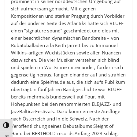
prominent in seiner norddeutschen Umgebung auf
sich aufmerksam gemacht. Mit eigenen
Kompositionen und starker Prägung durch Vorbilder
auf der anderen Seite des Atlantiks hatte sich BLUFF
einen “signature sound” geschmiedet und dies mit
einer beachtlichen dynamischen Bandbreite – von
Rubatoballaden à la Keith Jarrett bis zu Immanuel
Wilkins-artigen Wuchtstücken sowie allen Nuancen
dazwischen. Die vier Musiker verstehen sich blind
und spielen im Wortsinne miteinander, fordern sich
gegenseitig heraus, fangen einander auf und strahlen
dadurch eine Spielfreude aus, die sich aufs Publikum
überträgt. ​ In fünf Jahren Bandgeschichte war BLUFF
bereits mehrmals bundesweit auf Tour, mit
Höhepunkten bei den renommierten ELBJAZZ- und
JazzBaltica-Festivals. Dazu kommen erste Ausflüge
nach Österreich und in die Schweiz. Nach der
Veröffentlichung seines Debütalbums Sleight of
Umschalten auf hohe Kontraste
Hand bei BERTHOLD records Anfang 2023 schlägt