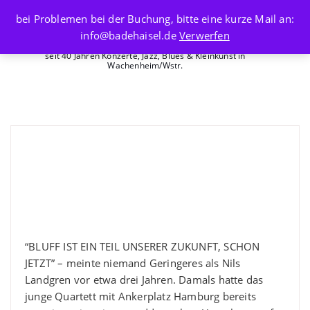
Skip
bei Problemen bei der Buchung, bitte eine kurze Mail an:
to
info@badehaisel.de
Verwerfen
content
seit 40 Jahren Konzerte, Jazz, Blues & Kleinkunst in
Wachenheim/Wstr.
BLUFF
BLUFF
contemporary jazz quartet
“BLUFF IST EIN TEIL UNSERER ZUKUNFT, SCHON
JETZT” – meinte niemand Geringeres als Nils
Landgren vor etwa drei Jahren. Damals hatte das
junge Quartett mit Ankerplatz Hamburg bereits