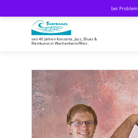
Skip
bei Problem
to
content
seit 40 Jahren Konzerte, Jazz, Blues &
Kleinkunst in Wachenheim/Wstr.