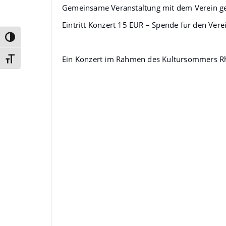
Gemeinsame Veranstaltung mit dem Verein ge
Eintritt Konzert 15 EUR – Spende für den Vere
Umschalten auf hohe Kontraste
Ein Konzert im Rahmen des Kultursommers Rh
Schrift vergrößern
Buchungen
Tickets