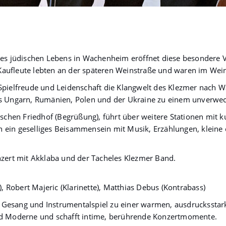
zmer und mehr
des jüdischen Lebens in Wachenheim eröffnet diese besondere V
e Kaufleute lebten an der späteren Weinstraße und waren im Wein
Spielfreude und Leidenschaft die Klangwelt des Klezmer nach W
us Ungarn, Rumänien, Polen und der Ukraine zu einem unverwech
hen Friedhof (Begrüßung), führt über weitere Stationen mit ku
 ein geselliges Beisammensein mit Musik, Erzählungen, kleine
nzert mit Akklaba und der Tacheles Klezmer Band.
), Robert Majeric (Klarinette), Matthias Debus (Kontrabass)
Gesang und Instrumentalspiel zu einer warmen, ausdrucksstar
nd Moderne und schafft intime, berührende Konzertmomente.