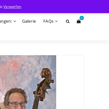
info@badehaisel.de
de
Verwerfen
0
ungen:
Galerie
FAQs