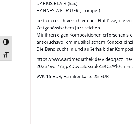
DARIUS BLAIR (Sax)
HANNES WEIDAUER (Trumpet)
bedienen sich verschiedener Einflüsse, die v
Zeitgenössischem Jazz reichen.
Mit ihren eigen Kompositionen erforschen si
ansoruchsvollem musikalischem Kontext einzig
Umschalten auf hohe Kontraste
Die Band sucht in und außerhalb der Komposi
Schrift vergrößern
https://www.ardmediathek.de/video/jazzline/d
2023/wdr/Y3JpZDovL3dkci5kZS9CZWl0cm
VVK 15 EUR, Familienkarte 25 EUR
Gefällt mir: