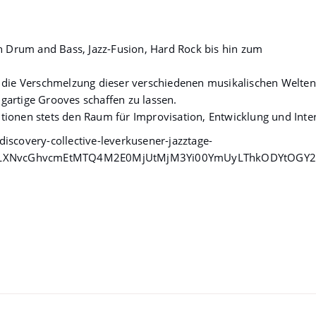
on Drum and Bass, Jazz-Fusion, Hard Rock bis hin zum
e die Verschmelzung dieser verschiedenen musikalischen Welte
artige Grooves schaffen zu lassen.
tionen stets den Raum für Improvisation, Entwicklung und In
iscovery-collective-leverkusener-jazztage-
FnLXNvcGhvcmEtMTQ4M2E0MjUtMjM3Yi00YmUyLThkODYtOGY