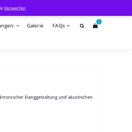
info@badehaisel.de
de
Verwerfen
0
ungen:
Galerie
FAQs
tronischer klanggestaltung und akustischen