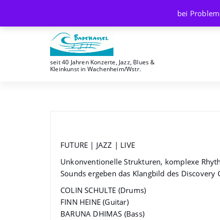
Skip
bei Problem
to
content
seit 40 Jahren Konzerte, Jazz, Blues &
Kleinkunst in Wachenheim/Wstr.
Discovery Collective
FUTURE | JAZZ | LIVE
Unkonventionelle Strukturen, komplexe Rhyth
Sounds ergeben das Klangbild des Discovery C
COLIN SCHULTE (Drums)
FINN HEINE (Guitar)
BARUNA DHIMAS (Bass)