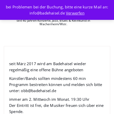
Skip
bei Problemen bei der Buchung, bitte eine kurze Mail an:
to
info@badehaisel.de
Verwerfen
content
seit 40 Jahren Konzerte, Jazz, Blues & Kleinkunst in
Wachenheim/Wstr.
Offene Bühne am Badehaisel
seit März 2017 wird am Badehaisel wieder
regelmäßig eine offene Bühne angeboten
Künstler/Bands sollten mindestens 60 min
Programm bestreiten können und melden sich bitte
unter: obb@badehaisel.de
immer am 2. Mittwoch im Monat. 19:30 Uhr
Der Eintritt ist frei, die Musiker freuen sich über eine
Spende.