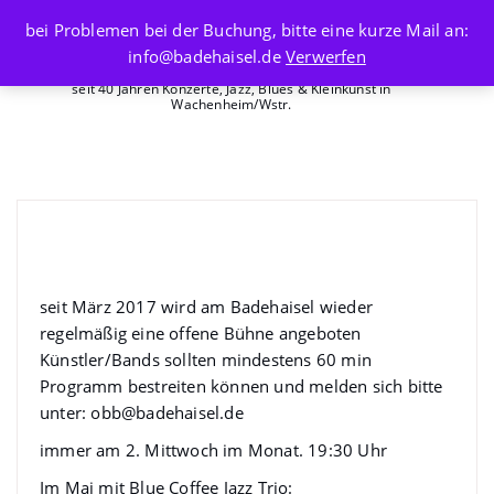
Skip
bei Problemen bei der Buchung, bitte eine kurze Mail an:
to
info@badehaisel.de
Verwerfen
content
seit 40 Jahren Konzerte, Jazz, Blues & Kleinkunst in
Wachenheim/Wstr.
Offene Bühne am Badehaisel mit
Blue Coffee Jazztrio
seit März 2017 wird am Badehaisel wieder
regelmäßig eine offene Bühne angeboten
Künstler/Bands sollten mindestens 60 min
Programm bestreiten können und melden sich bitte
unter:
obb@badehaisel.de
immer am 2. Mittwoch im Monat. 19:30 Uhr
Im Mai mit Blue Coffee Jazz Trio: