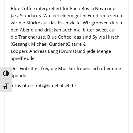
Blue Coffee interpretiert für Euch Bossa Nova und
Jazz Standards. Wie bei einem guten Fond reduzieren
wir die Stücke auf das Essenzielle. Wir grooven durch
den Abend und drücken auch mal bitter-sweet auf
die Tränendrüse. Blue Coffee, das sind Sylvia Hirsch
(Gesang), Michael Günder (Gitarre &
Looper), Andreas Lang (Drums) und jede Menge
Spielfreude.
Der Eintritt ist frei, die Musiker freuen sich über eine
Umschalten auf hohe Kontraste
Spende.
Infos über:
obb@badehaisel.de
Schrift vergrößern
Gefällt mir: