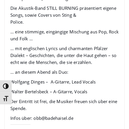
Die Akustik-Band STILL BURNING präsentiert eigene
Songs, sowie Covers von Sting &
Police.
… eine stimmige, eingängige Mischung aus Pop, Rock
und Folk …
… mit englischen Lyrics und charmanten Pfälzer
Dialekt – Geschichten, die unter die Haut gehen – so
echt wie die Menschen, die sie erzählen.
… an diesem Abend als Duo:
Wolfgang Dinges – A-Gitarre, Lead Vocals
Umschalten auf hohe Kontraste
Walter Bertelsbeck – A-Gitarre, Vocals
Schrift vergrößern
Der Eintritt ist frei, die Musiker freuen sich über eine
Spende.
Infos über:
obb@badehaisel.de