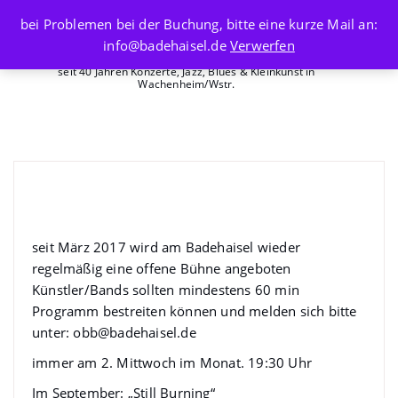
Skip
bei Problemen bei der Buchung, bitte eine kurze Mail an:
to
info@badehaisel.de
Verwerfen
content
seit 40 Jahren Konzerte, Jazz, Blues & Kleinkunst in
Wachenheim/Wstr.
Offene Bühne am Badehaisel mit
Still Burning
seit März 2017 wird am Badehaisel wieder
regelmäßig eine offene Bühne angeboten
Künstler/Bands sollten mindestens 60 min
Programm bestreiten können und melden sich bitte
unter:
obb@badehaisel.de
immer am 2. Mittwoch im Monat. 19:30 Uhr
Im September: „Still Burning“