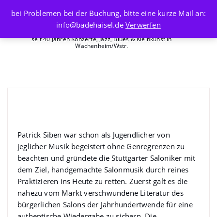
Skip
bei Problemen bei der Buchung, bitte eine kurze Mail an:
to
info@badehaisel.de
Verwerfen
content
seit 40 Jahren Konzerte, Jazz, Blues & Kleinkunst in
Wachenheim/Wstr.
Patrick Siben & Stuttgarter
Saloniker – Jazz- Frühschoppen
Patrick Siben war schon als Jugendlicher von
jeglicher Musik begeistert ohne Genregrenzen zu
beachten und gründete die Stuttgarter Saloniker mit
dem Ziel, handgemachte Salonmusik durch reines
Praktizieren ins Heute zu retten. Zuerst galt es die
nahezu vom Markt verschwundene Literatur des
bürgerlichen Salons der Jahrhundertwende für eine
authentische Wiedergabe zu sichern. Die