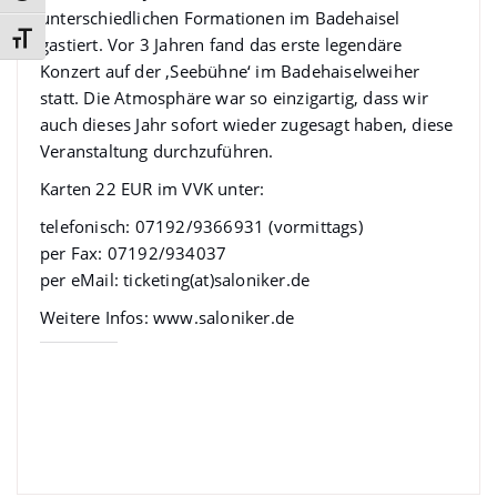
unterschiedlichen Formationen im Badehaisel
Schrift vergrößern
gastiert. Vor 3 Jahren fand das erste legendäre
Konzert auf der ‚Seebühne‘ im Badehaiselweiher
statt. Die Atmosphäre war so einzigartig, dass wir
auch dieses Jahr sofort wieder zugesagt haben, diese
Veranstaltung durchzuführen.
Karten 22 EUR im VVK unter:
telefonisch: 07192/9366931 (vormittags)
per Fax: 07192/934037
per eMail: ticketing(at)saloniker.de
Weitere Infos: www.saloniker.de
Gefällt mir: