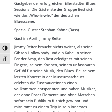
Gastgeber der erfolgreichen Ellerstadter Blues
Sessions. Die Gästeliste der Gruppe liest sich
wie das „Who-is-who“ der deutschen
Bluesszene.
Special Guest : Stephan Kahne (Bass)
Gast im April: Jimmy Reiter
Jimmy Reiter
braucht nichts weiter, als seine
Umschalten auf hohe Kontraste
Gibson Hollowbody und ein Kabel in seinen
Fender Amp, den Rest erledigt er mit seinen
Schrift vergrößern
Fingern, seinem Können, seinem unfassbaren
Gefühl für seine Musik, den Blues. Bei seinem
letzten Konzert in der Museumsscheuer
erlebten die Zuschauer:innen einen
vollkommen entspannten und nahen Musiker,
der ohne Poser Elemente und ohne Mätzchen
sofort sein Publikum für sich gewinnt und
mitnimmt zu einem Trip in sein Innerstes.