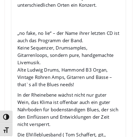
unterschiedlichen Orten ein Konzert.
ElVille Bluesband
„no fake, no lie“ – der Name ihrer letzten CD ist
auch das Programm der Band.
Keine Sequenzer, Drumsamples,
Gitarrenloops, sondern pure, handgemachte
Livemusik.
Alte Ludwig Drums, Hammond B3 Organ,
Vintage Röhren Amps, Gitarren und Bässe –
that`s all the Blues needs!
In der Rheinebene wächst nicht nur guter
Wein, das Klima ist offenbar auch ein guter
Nährboden für bodenständigen Blues, der sich
den Einflüssen und Entwicklungen der Zeit
Umschalten auf hohe Kontraste
nicht versperrt.
Schrift vergrößern
Die ElVillebluesband ( Tom Schaffert, git.,